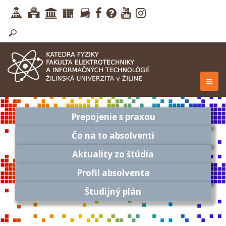
Prepojenie s praxou
Čo na to absolventi
Aktuality zo štúdia
Profil absolventa
Študijný plán