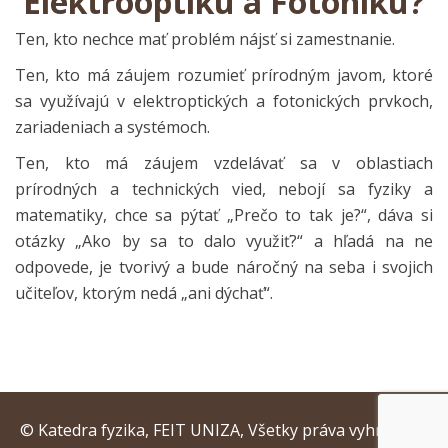
Elektrooptiku a Fotoniku?
Ten, kto nechce mať problém nájsť si zamestnanie.
Ten, kto má záujem rozumieť prírodným javom, ktoré
sa využívajú v elektroptických a fotonických prvkoch,
zariadeniach a systémoch.
Ten, kto má záujem vzdelávať sa v oblastiach
prírodných a technických vied, nebojí sa fyziky a
matematiky, chce sa pýtať „Prečo to tak je?“, dáva si
otázky „Ako by sa to dalo využiť?“ a hľadá na ne
odpovede, je tvorivý a bude náročný na seba i svojich
učiteľov, ktorým nedá „ani dýchať“.
© Katedra fyzika, FEIT UNIZA, Všetky práva vyhradené