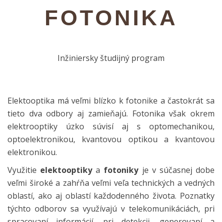
FOTONIKA
Inžiniersky študijný program
Elektooptika má veľmi blízko k fotonike a častokrát sa
tieto dva odbory aj zamieňajú. Fotonika však okrem
elektrooptiky úzko súvisí aj s optomechanikou,
optoelektronikou, kvantovou optikou a kvantovou
elektronikou.
Využitie
elektooptiky
a
fotoniky
je v súčasnej dobe
veľmi široké a zahŕňa veľmi veľa technických a vedných
oblastí, ako aj oblastí každodenného života. Poznatky
týchto odborov sa využívajú v telekomunikáciách, pri
spracovaní informácií, pri detekcii, generovaní a