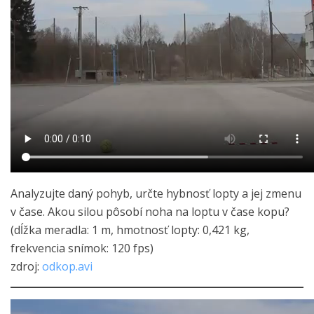
Analyzujte daný pohyb, určte hybnosť lopty a jej zmenu
v čase. Akou silou pôsobí noha na loptu v čase kopu?
(dĺžka meradla: 1 m, hmotnosť lopty: 0,421 kg,
frekvencia snímok: 120 fps)
zdroj:
odkop.avi