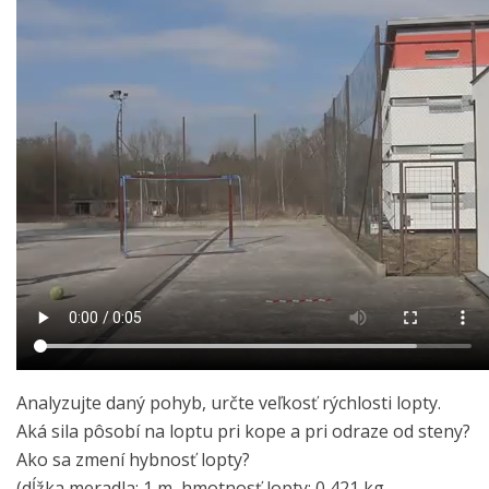
Analyzujte daný pohyb, určte veľkosť rýchlosti lopty.
Aká sila pôsobí na loptu pri kope a pri odraze od steny?
Ako sa zmení hybnosť lopty?
(dĺžka meradla: 1 m, hmotnosť lopty: 0,421 kg,