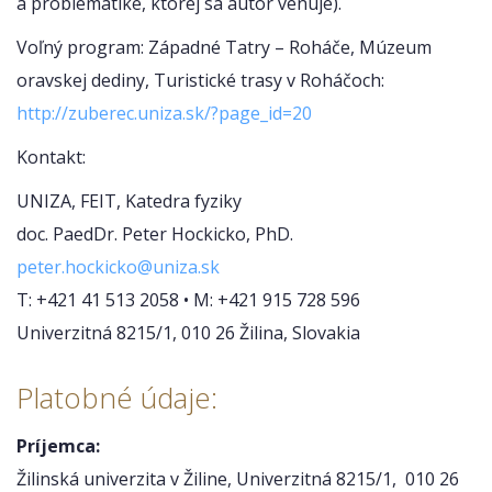
a problematike, ktorej sa autor venuje).
Voľný program: Západné Tatry – Roháče, Múzeum
oravskej dediny, Turistické trasy v Roháčoch:
http://zuberec.uniza.sk/?page_id=20
Kontakt:
UNIZA, FEIT, Katedra fyziky
doc. PaedDr. Peter Hockicko, PhD.
peter.hockicko@uniza.sk
T: +421 41 513 2058 • M: +421 915 728 596
Univerzitná 8215/1, 010 26 Žilina, Slovakia
Platobné údaje:
Príjemca:
Žilinská univerzita v Žiline, Univerzitná 8215/1, 010 26