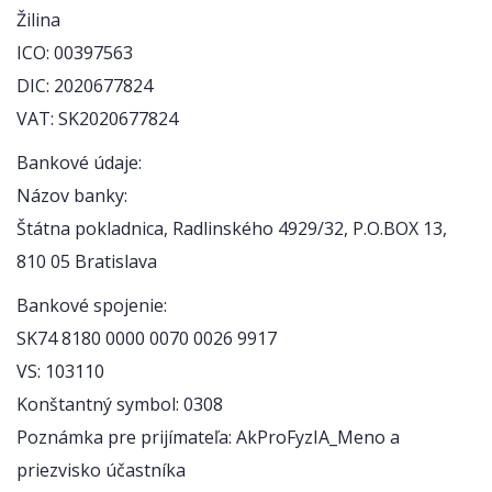
Žilina
ICO: 00397563
DIC: 2020677824
VAT: SK2020677824
Bankové údaje:
Názov banky:
Štátna pokladnica, Radlinského 4929/32, P.O.BOX 13,
810 05 Bratislava
Bankové spojenie:
SK74 8180 0000 0070 0026 9917
VS: 103110
Konštantný symbol: 0308
Poznámka pre prijímateľa: AkProFyzIA_Meno a
priezvisko účastníka