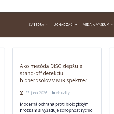
KATEDRA
UCHÁDZAČI
VEDA A VÝSKUM
Ako metóda DISC zlepšuje
stand-off detekciu
bioaerosolov v MIR spektre?
23. júna 2026
Aktuality
Moderná ochrana proti biologickým
hrozbám si vyžaduje schopnosť rýchlo