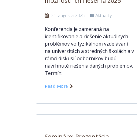
možnosti ich riešenia 2025
21. augusta 2025
Aktuality
Konferencia je zameraná na
identifikovanie a riešenie aktuálnych
problémov vo fyzikálnom vzdelávaní
na univerzitách a stredných školách a v
rámci diskusií odborníkov budú
navrhnuté riešenia daných problémov.
Termín:
Read More
Semináre: Prezentácia