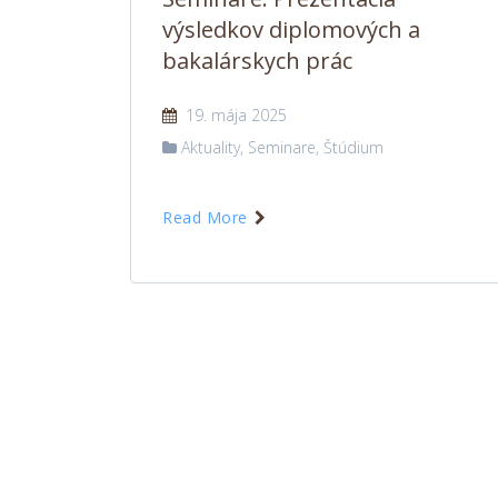
výsledkov diplomových a
bakalárskych prác
19. mája 2025
Aktuality
,
Seminare
,
Štúdium
Read More