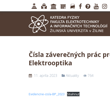
Čísla záverečných prác p
Elektrooptika
11. apríla 2023
Aktuality
764
Evidencne-cisla-BP_2023
Stiahnuť