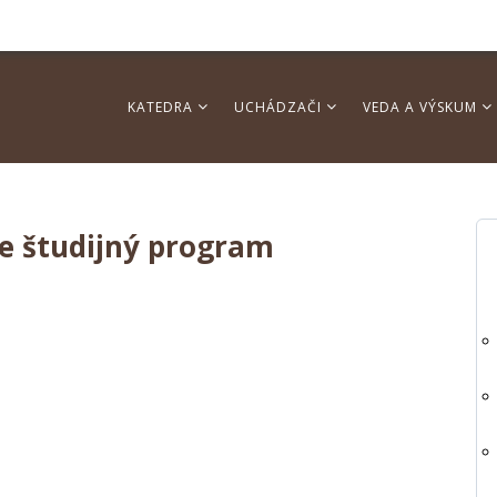
KATEDRA
UCHÁDZAČI
VEDA A VÝSKUM
re študijný program